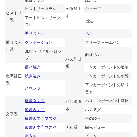
ヒストリーブラシ
画像加工
シャープ
ヒストリ
系
アートヒストリーブ
ー系
指先
ラシ
塗りつぶし
ペン
塗りつぶ
グラデーション
フリーフォームペン
し系
3Dマテリアルドロッ
曲線ペン
プ
パス作成
系
覆い焼き
アンカーポイントの追加
色調補正
焼き込み
アンカーポイントの削除
系
アンカーポイントの切り
スポンジ
替え
横書き文字
パスコンポーネント選択
パス選択
系
縦書き文字
パス選択
文字系
横書き文字マスク
手のひら
縦書き文字マスク
ナビ系
回転ビュー
長方形
ズーム