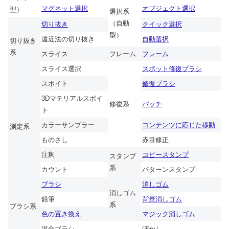
マグネット選択
オブジェクト選択
型）
選択系
（自動
切り抜き
クイック選択
型）
遠近法の切り抜き
自動選択
切り抜き
系
スライス
フレーム
フレーム
スライス選択
スポット修復ブラシ
スポイト
修復ブラシ
3Dマテリアルスポイ
修復系
パッチ
ト
カラーサンプラー
コンテンツに応じた移動
測定系
ものさし
赤目修正
注釈
コピースタンプ
スタンプ
系
カウント
パターンスタンプ
ブラシ
消しゴム
消しゴム
鉛筆
背景消しゴム
系
ブラシ系
色の置き換え
マジック消しゴム
混合ブラシ
ぼかし