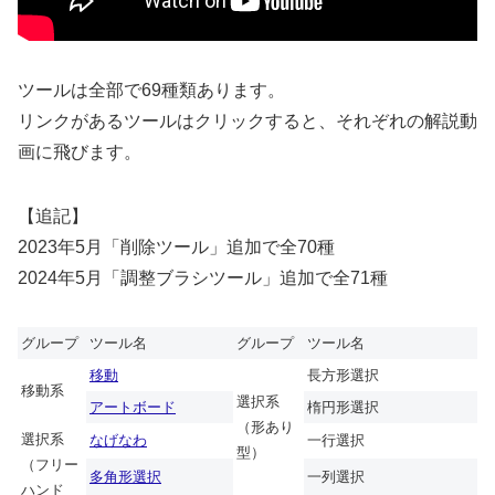
ツールは全部で69種類あります。
リンクがあるツールはクリックすると、それぞれの解説動
画に飛びます。
【追記】
2023年5月「削除ツール」追加で全70種
2024年5月「調整ブラシツール」追加で全71種
グループ
ツール名
グループ
ツール名
移動
長方形選択
移動系
選択系
アートボード
楕円形選択
（形あり
選択系
なげなわ
一行選択
型）
（フリー
多角形選択
一列選択
ハンド