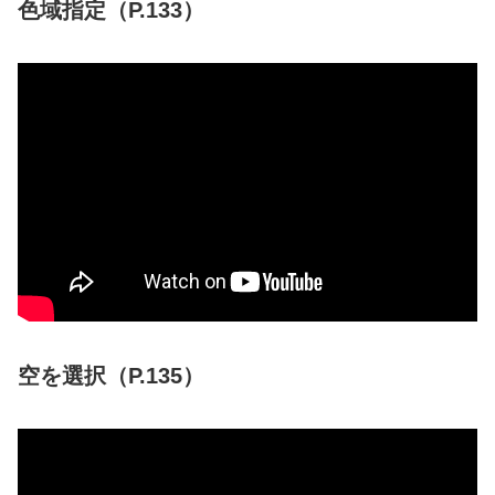
色域指定（P.133）
空を選択（P.135）