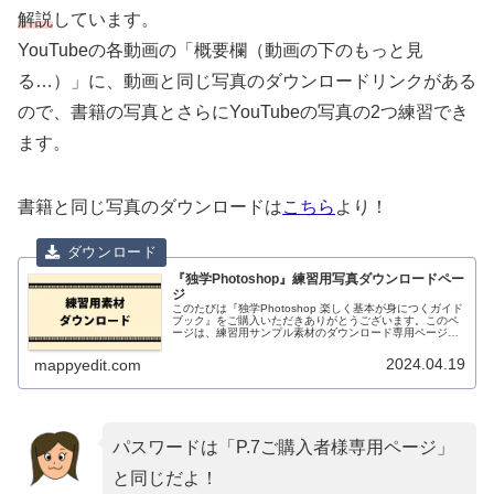
解説
しています。
YouTubeの各動画の「概要欄（動画の下のもっと見
る…）」に、動画と同じ写真のダウンロードリンクがある
ので、書籍の写真とさらにYouTubeの写真の2つ練習でき
ます。
書籍と同じ写真のダウンロードは
こちら
より！
『独学Photoshop』練習用写真ダウンロードペー
ジ
このたびは『独学Photoshop 楽しく基本が身につくガイド
ブック』をご購入いただきありがとうございます。このペ
ージは、練習用サンプル素材のダウンロード専用ページで
す。たじよーし、ダウンロードして練習しよう！ちびえり
な同じ写真じゃなくても...
2024.04.19
mappyedit.com
パスワードは「P.7ご購入者様専用ページ」
と同じだよ！