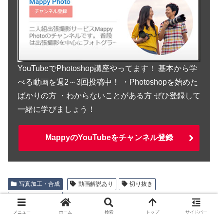
YouTubeでPhotoshop講座やってます！ 基本から学
べる動画を週2～3回投稿中！ ・Photoshopを始めた
ばかりの方 ・わからないことがある方 ぜひ登録して
一緒に学びましょう！
MappyのYouTubeをチャンネル登録
写真加工・合成
動画解説あり
切り抜き
デザイナー向け
メニュー
ホーム
検索
トップ
サイドバー