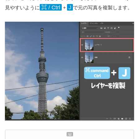
⌘ / Ctrl
J
見やすいように
+
で元の写真を複製します。