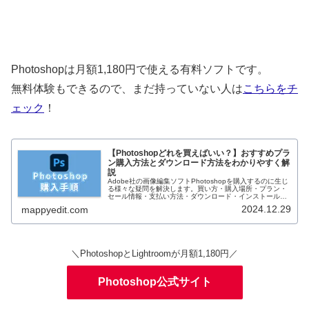
Photoshopは月額1,180円で使える有料ソフトです。
無料体験もできるので、まだ持っていない人は
こちらをチ
ェック
！
【Photoshopどれを買えばいい？】おすすめプラ
ン購入方法とダウンロード方法をわかりやすく解
説
Adobe社の画像編集ソフトPhotoshopを購入するのに生じ
る様々な疑問を解決します。買い方・購入場所・プラン・
セール情報・支払い方法・ダウンロード・インストール方
法・パソコンの必要動作環境等この記事を読めばすべてわ
2024.12.29
mappyedit.com
かります。
＼PhotoshopとLightroomが月額1,180円／
Photoshop公式サイト